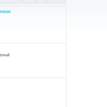
мпании
етной