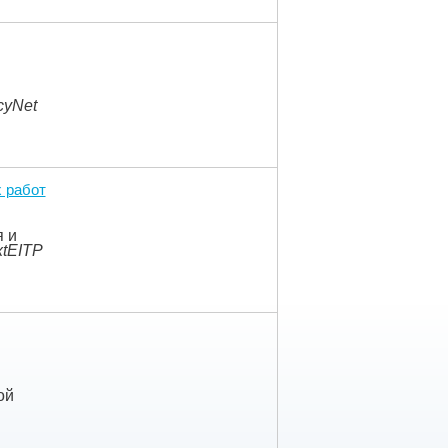
cyNet
 работ
 и
tEITP
ой