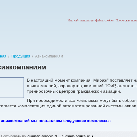
Наш сайт использует файлы cookies. Продолжая испо
вная
/
Продукция
/
Авиакомпаниям
виакомпаниям
В настоящий момент компания "Мираж" поставляет н
авиакомпаний, аэропортов, компаний ТОиР, агентств
тренировочных центров гражданской авиации.
При необходимости все комплексы могут быть собран
тигается комплектация единой автоматизированной системы авиап
 авиакомпаний мы поставляем следующие комплексы:
Сортировать по:
сначала дорогие
▼
сначала дешёвые
▲