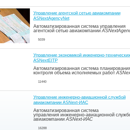
Управление агентской сетью авиакомпании
ASNextAgencyNet
Автоматизированная система управления
агентской сетью авиакомпании
ASNextA
gen
5039
Управление экономикой инженерно-технических
ASNextEITP
Автоматизированная система
планирования
контроля объема исполняемых работ
ASNex
11440
Управление инженерно-авиационной службой
авиакомпании ASNext-ИАС
Автоматизированная система
управления
инженерно-авиационной служб
авиакомпании
ASNext-ИАС
16288